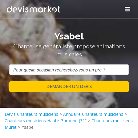
Ysabel
Chanteuse généraliste propose animations
musicales
Devis Chanteurs musiciens
>
Annuaire Chanteurs musiciens
>
Chanteurs musiciens Haute Garonne (31)
>
Chanteurs musiciens
Muret
>
Ysabel