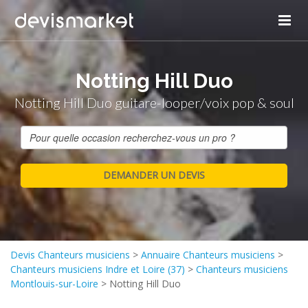
Notting Hill Duo
Notting Hill Duo guitare-looper/voix pop & soul
Devis Chanteurs musiciens
>
Annuaire Chanteurs musiciens
>
Chanteurs musiciens Indre et Loire (37)
>
Chanteurs musiciens
Montlouis-sur-Loire
>
Notting Hill Duo