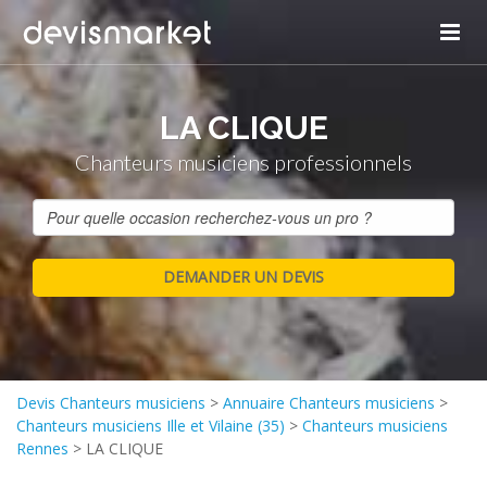
LA CLIQUE
Chanteurs musiciens professionnels
Devis Chanteurs musiciens
>
Annuaire Chanteurs musiciens
>
Chanteurs musiciens Ille et Vilaine (35)
>
Chanteurs musiciens
Rennes
>
LA CLIQUE