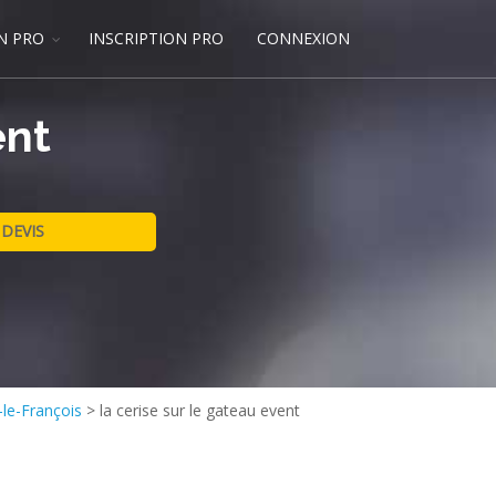
N PRO
INSCRIPTION PRO
CONNEXION
ent
-le-François
>
la cerise sur le gateau event