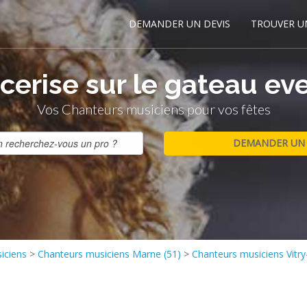
DEMANDER UN DEVIS
TROUVER U
 cerise sur le gateau ev
Vos Chanteurs musiciens pour vos fêtes
iciens
>
Chanteurs musiciens Marne (51)
>
Chanteurs musiciens Vitry