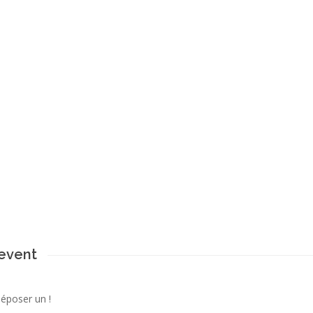
 event
déposer un !