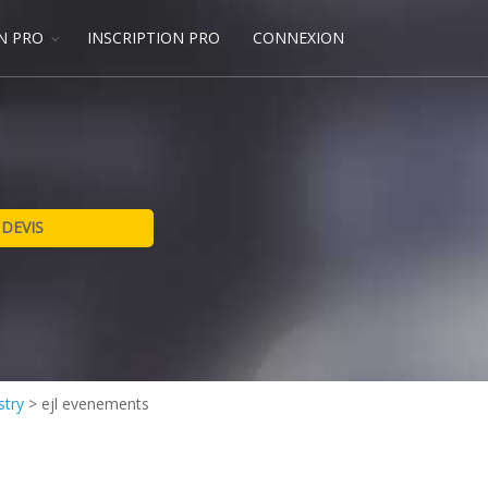
N PRO
INSCRIPTION PRO
CONNEXION
stry
>
ejl evenements