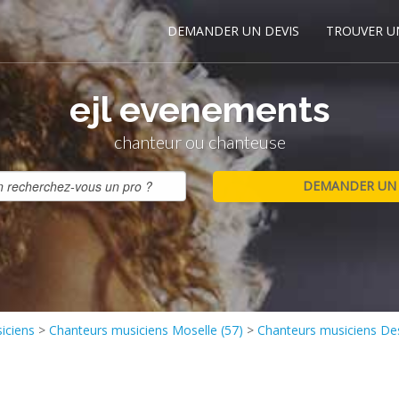
DEMANDER UN DEVIS
TROUVER U
ejl evenements
chanteur ou chanteuse
iciens
>
Chanteurs musiciens Moselle (57)
>
Chanteurs musiciens De