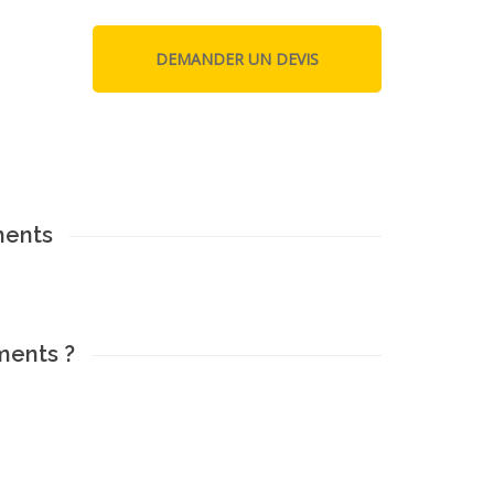
ments
ments ?