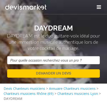
DAYDREAM
DAYDREAM est le duo guitare-voix idéal pour
une immersion musicale authentique lors de
votre cocktail de mariage.
Devis Chanteurs musiciens
>
Annuaire Chanteurs musiciens
>
Chanteurs musiciens Rhône (69)
>
Chanteurs musiciens Lyon
>
DAYDREAM