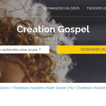
DEMANDER UN DEVIS
TROUVER U
Creation Gospel
Chanteurs et musiciens.
iciens
>
Chanteurs musiciens Haute Savoie (74)
>
Chanteurs musici