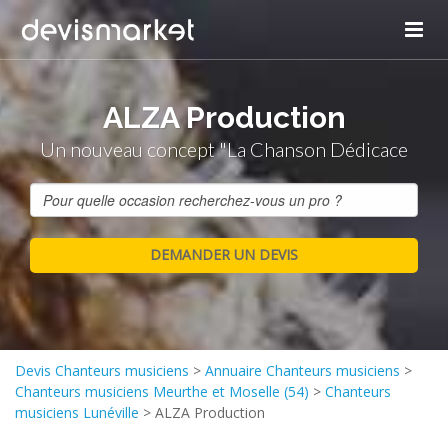
ALZA Production
Un nouveau concept "La Chanson Dédicace
Devis Chanteurs musiciens
>
Annuaire Chanteurs musiciens
>
Chanteurs musiciens Meurthe et Moselle (54)
>
Chanteurs
musiciens Lunéville
>
ALZA Production